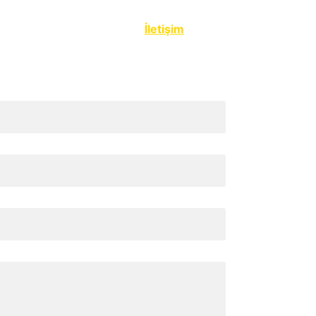
fa
Portfolyo
Galeri
Hakkımda
İletişim
Blog
TR