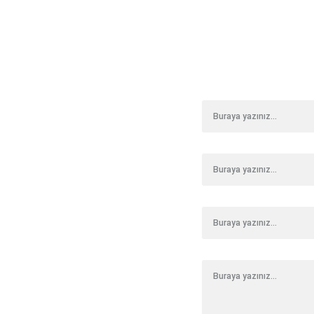
Anasay
İsim*
Soyisim
Email Adresiniz*
Mesaj*